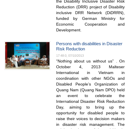
the Disability Inclusive Disaster Risk
Reduction (DRR) project of Disability
inclusive DRR Network (DiDRRN),
funded by German Ministry for
Economic Cooperation and
Development.
Persons with disabilities in Disaster
Risk Reduction
17:48:0, 07/10/2013
“Nothing about us without us” . On
October 4, 2013 Malteser
International in Vietnam in
coordination with other NGOs and
Disabled People’s Organization of
Quang Nam (Quang Nam DPO) held
an event to celebrate the
International Disaster Risk Reduction
Day, aiming to bring up the
opportunity for disabled people to
raise their voices to decision makers
in disaster risk management. The