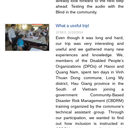
already look forward to the next step
ahead: Testing the audio with the
Blind in the community.
What a useful trip!
10:58:0, 11/10/2014
Even though it was long and hard,
our trip was very interesting and
useful and we gathered many new
experiences and knowledge. We,
members of the Disabled People’s
Organizations (DPOs) of Hanoi and
Quang Nam, spent ten days in Vinh
Thuan Dong commune, Long My
district, Hau Giang province in the
South of Vietnam joining a
government Community-Based
Disaster Risk Management (CBDRM)
training organized by the commune’s
technical assistant group. Through
our participation, we wanted to find
out how inclusion is instructed in