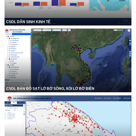
CSDL DÂN SINH KINH TẾ
CSDL BẢN ĐỒ SẠT LỞ BỜ SÔNG, XÓI LỞ BỜ BIỂN