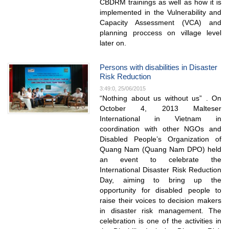
CBDRM trainings as well as how it is
implemented in the Vulnerability and
Capacity Assessment (VCA) and
planning proccess on village level
later on.
Persons with disabilities in Disaster
Risk Reduction
3:49:0, 25/06/2015
“Nothing about us without us” . On
October 4, 2013 Malteser
International in Vietnam in
coordination with other NGOs and
Disabled People’s Organization of
Quang Nam (Quang Nam DPO) held
an event to celebrate the
International Disaster Risk Reduction
Day, aiming to bring up the
opportunity for disabled people to
raise their voices to decision makers
in disaster risk management. The
celebration is one of the activities in