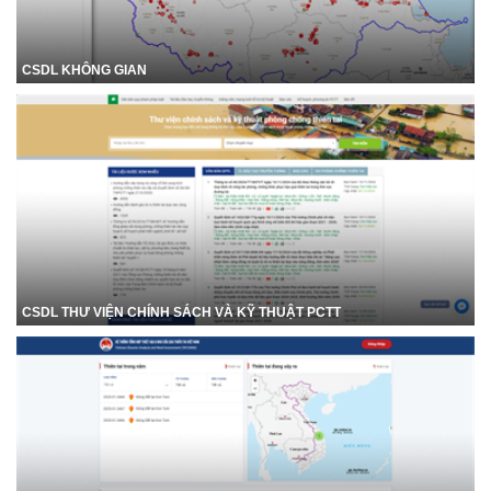
CSDL KHÔNG GIAN
CSDL THƯ VIỆN CHÍNH SÁCH VÀ KỸ THUẬT PCTT