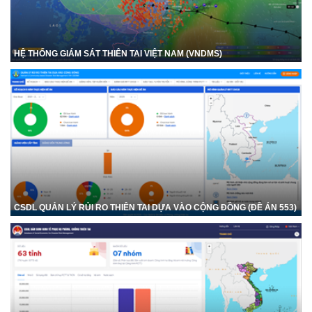
HỆ THỐNG GIÁM SÁT THIÊN TAI VIỆT NAM (VNDMS)
CSDL QUẢN LÝ RỦI RO THIÊN TAI DỰA VÀO CỘNG ĐỒNG (ĐỀ ÁN 553)