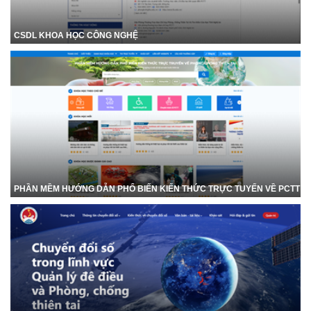
CSDL KHOA HỌC CÔNG NGHỆ
PHẦN MỀM HƯỚNG DẪN PHỔ BIẾN KIẾN THỨC TRỰC TUYẾN VỀ PCTT