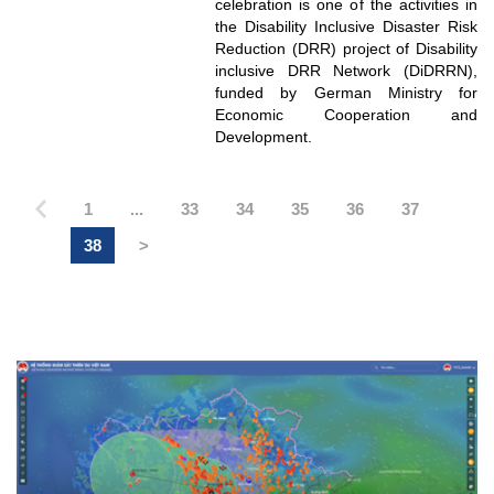
celebration is one of the activities in
the Disability Inclusive Disaster Risk
Reduction (DRR) project of Disability
inclusive DRR Network (DiDRRN),
funded by German Ministry for
Economic Cooperation and
Development.
1
...
33
34
35
36
37
38
>