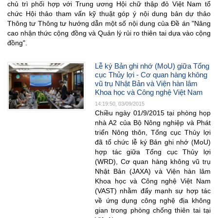
chủ trì phối hợp với Trung ương Hội chữ thập đỏ Việt Nam tổ
chức Hội thảo tham vấn kỹ thuật góp ý nội dung bản dự thảo
Thông tư Thông tư hướng dẫn một số nội dung của Đề án "Nâng
cao nhận thức cộng đồng và Quản lý rủi ro thiên tai dựa vào cộng
đồng".
Lễ ký Bản ghi nhớ (MoU) giữa Tổng
cục Thủy lợi - Cơ quan hàng không
vũ trụ Nhật Bản và Viện hàn lâm
Khoa học và Công nghệ Việt Nam
14:19:50, 03/09/2015
Chiều ngày 01/9/2015 tại phòng họp
nhà A2 của Bộ Nông nghiệp và Phát
triển Nông thôn, Tổng cục Thủy lợi
đã tổ chức lễ ký Bản ghi nhớ (MoU)
hợp tác giữa Tổng cục Thủy lợi
(WRD), Cơ quan hàng không vũ trụ
Nhật Bản (JAXA) và Viện hàn lâm
Khoa học và Công nghệ Việt Nam
(VAST) nhằm đẩy mạnh sự hợp tác
về ứng dụng công nghệ địa không
gian trong phòng chống thiên tai tại