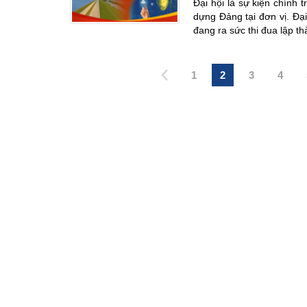
Đại hội là sự kiện chính 
dựng Đảng tại đơn vị. Đại
đang ra sức thi đua lập t
1
2
3
4