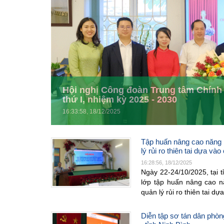
Hội nghị Công đoàn Trung tâm Chính s
thứ I, nhiệm kỳ 2025 - 2030
16:33:58, 18/12/2025
Tập huấn nâng cao năng l
lý rủi ro thiên tai dựa và
16:28:56, 18/12/2025
Ngày 22-24/10/2025, tại 
lớp tập huấn nâng cao n
quản lý rủi ro thiên tai d
Diễn tập sơ tán dân phò