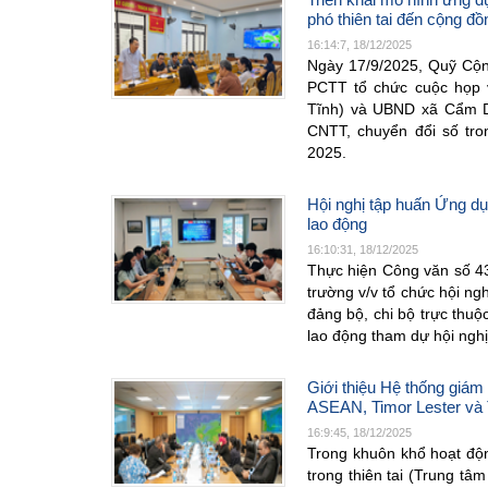
phó thiên tai đến cộng đồ
16:14:7, 18/12/2025
Ngày 17/9/2025, Quỹ Cộn
PCTT tổ chức cuộc họp v
Tĩnh) và UBND xã Cẩm Du
CNTT, chuyển đổi số tro
2025.
Hội nghị tập huấn Ứng dụn
lao động
16:10:31, 18/12/2025
Thực hiện Công văn số 4
trường v/v tổ chức hội ng
đảng bộ, chi bộ trực thuộ
lao động tham dự hội ngh
Giới thiệu Hệ thống giám
ASEAN, Timor Lester và 
16:9:45, 18/12/2025
Trong khuôn khổ hoạt độ
trong thiên tai (Trung tâ