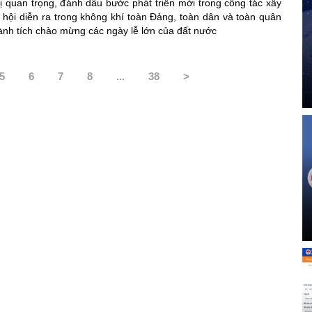
trị quan trọng, đánh dấu bước phát triển mới trong công tác xây
 hội diễn ra trong không khí toàn Đảng, toàn dân và toàn quân
hành tích chào mừng các ngày lễ lớn của đất nước
5
6
7
8
...
38
>