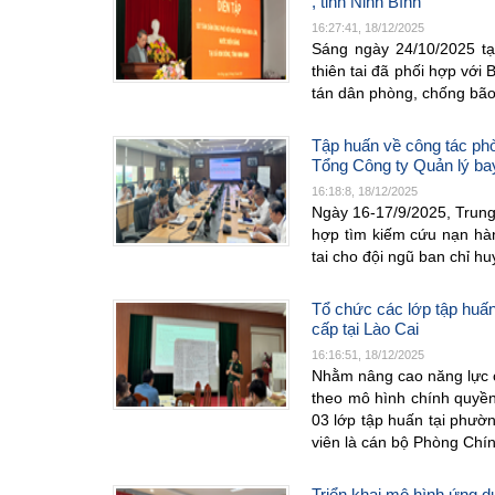
, tỉnh Ninh Bình
16:27:41, 18/12/2025
Sáng ngày 24/10/2025 tạ
thiên tai đã phối hợp với
tán dân phòng, chống bão
Tập huấn về công tác ph
Tổng Công ty Quản lý ba
16:18:8, 18/12/2025
Ngày 16-17/9/2025, Trung
hợp tìm kiếm cứu nạn hàn
tai cho đội ngũ ban chỉ 
Tổ chức các lớp tập huấn
cấp tại Lào Cai
16:16:51, 18/12/2025
Nhằm nâng cao năng lực c
theo mô hình chính quyền
03 lớp tập huấn tại phườ
viên là cán bộ Phòng Chí
Triển khai mô hình ứng d