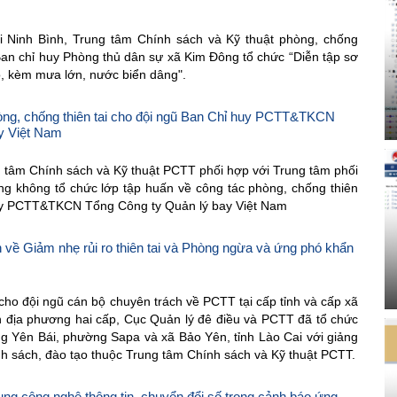
i Ninh Bình, Trung tâm Chính sách và Kỹ thuật phòng, chống
 Ban chỉ huy Phòng thủ dân sự xã Kim Đông tổ chức “Diễn tập sơ
, kèm mưa lớn, nước biển dâng".
òng, chống thiên tai cho đội ngũ Ban Chỉ huy PCTT&TKCN
y Việt Nam
 tâm Chính sách và Kỹ thuật PCTT phối hợp với Trung tâm phối
g không tổ chức lớp tập huấn về công tác phòng, chống thiên
huy PCTT&TKCN Tổng Công ty Quản lý bay Việt Nam
 về Giảm nhẹ rủi ro thiên tai và Phòng ngừa và ứng phó khẩn
ho đội ngũ cán bộ chuyên trách về PCTT tại cấp tỉnh và cấp xã
 địa phương hai cấp, Cục Quản lý đê điều và PCTT đã tổ chức
ng Yên Bái, phường Sapa và xã Bảo Yên, tỉnh Lào Cai với giảng
nh sách, đào tạo thuộc Trung tâm Chính sách và Kỹ thuật PCTT.
ụng công nghệ thông tin, chuyển đổi số trong cảnh báo ứng