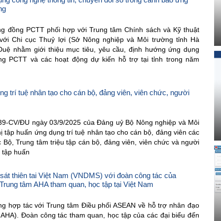
ng
g đồng PCTT phối hợp với Trung tâm Chính sách và Kỹ thuật
ới Chi cục Thuỷ lợi (Sở Nông nghiệp và Môi trường tỉnh Hà
ệ nhằm giới thiệu mục tiêu, yêu cầu, định hướng ứng dụng
ng PCTT và các hoạt động dự kiến hỗ trợ tại tỉnh trong năm
g trí tuệ nhân tạo cho cán bộ, đảng viên, viên chức, người
39-CV/ĐU ngày 03/9/2025 của Đảng uỷ Bộ Nông nghiệp và Môi
hị tập huấn ứng dụng trí tuệ nhân tạo cho cán bộ, đảng viên các
c Bộ, Trung tâm triệu tập cán bộ, đảng viên, viên chức và người
ị tập huấn
 sát thiên tai Việt Nam (VNDMS) với đoàn công tác của
Trung tâm AHA tham quan, học tập tại Việt Nam
ng hợp tác với Trung tâm Điều phối ASEAN về hỗ trợ nhân đạo
m AHA). Đoàn công tác tham quan, học tập của các đại biểu đến