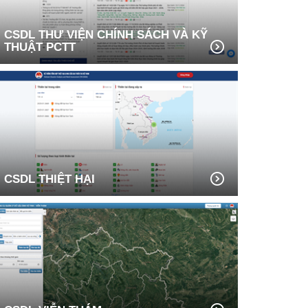
CSDL THƯ VIỆN CHÍNH SÁCH VÀ KỸ
THUẬT PCTT
CSDL THIỆT HẠI