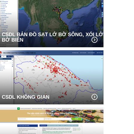
CSDL BẢN ĐỒ SẠT LỞ BỜ SÔNG, XÓI LỞ
BỜ BIỂN
CSDL KHÔNG GIAN