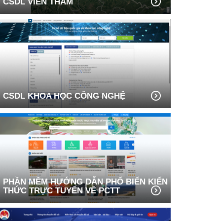
CSDL VIỄN THÁM
CSDL KHOA HỌC CÔNG NGHỆ
PHẦN MỀM HƯỚNG DẪN PHỔ BIẾN KIẾN
THỨC TRỰC TUYẾN VỀ PCTT