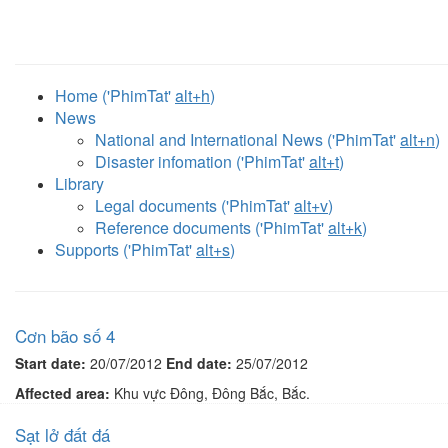
Home ('PhimTat'
alt+h
)
News
National and International News ('PhimTat'
alt+n
)
Disaster infomation ('PhimTat'
alt+t
)
Library
Legal documents ('PhimTat'
alt+v
)
Reference documents ('PhimTat'
alt+k
)
Supports ('PhimTat'
alt+s
)
Cơn bão số 4
Start date:
20/07/2012
End date:
25/07/2012
Affected area:
Khu vực Đông, Đông Bắc, Bắc.
Sạt lở đất đá