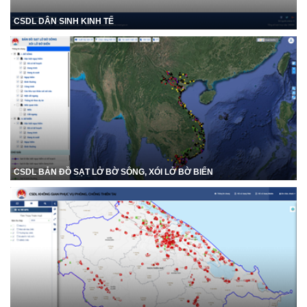
CSDL DÂN SINH KINH TẾ
CSDL BẢN ĐỒ SẠT LỞ BỜ SÔNG, XÓI LỞ BỜ BIỂN