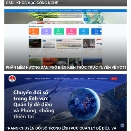
CSDL KHOA HỌC CÔNG NGHỆ
PHẦN MỀM HƯỚNG DẪN PHỔ BIẾN KIẾN THỨC TRỰC TUYẾN VỀ PCTT
TRANG CHUYỂN ĐỔI SỐ TRONG LĨNH VỰC QUẢN LÝ ĐÊ ĐIỀU VÀ