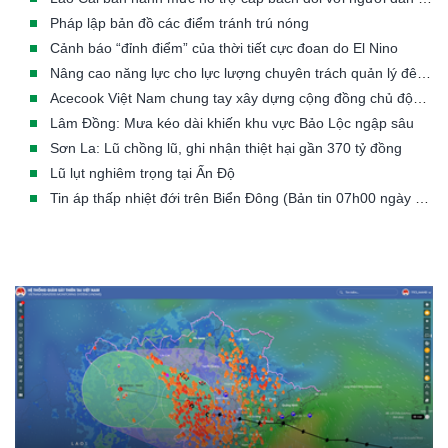
Pháp lập bản đồ các điểm tránh trú nóng
Cảnh báo “đỉnh điểm” của thời tiết cực đoan do El Nino
Nâng cao năng lực cho lực lượng chuyên trách quản lý đê điều các tỉnh/TP có đê từ cấp III đến cấp đặc biệt
Acecook Việt Nam chung tay xây dựng cộng đồng chủ động trước thiên tai
Lâm Đồng: Mưa kéo dài khiến khu vực Bảo Lộc ngập sâu
Sơn La: Lũ chồng lũ, ghi nhận thiệt hại gần 370 tỷ đồng
Lũ lụt nghiêm trọng tại Ấn Độ
Tin áp thấp nhiệt đới trên Biển Đông (Bản tin 07h00 ngày 23/07/2026)