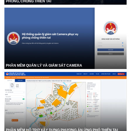
PHÒNG, CHỐNG THIÊN TAI
PHẦN MỀM QUẢN LÝ VÀ GIÁM SÁT CAMERA
PHẦN MỀM HỖ TRỢ XÂY DỰNG PHƯƠNG ÁN ỨNG PHÓ THIÊN TAI