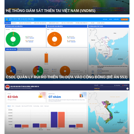
HỆ THỐNG GIÁM SÁT THIÊN TAI VIỆT NAM (VNDMS)
CSDL QUẢN LÝ RỦI RO THIÊN TAI DỰA VÀO CỘNG ĐỒNG (ĐỀ ÁN 553)