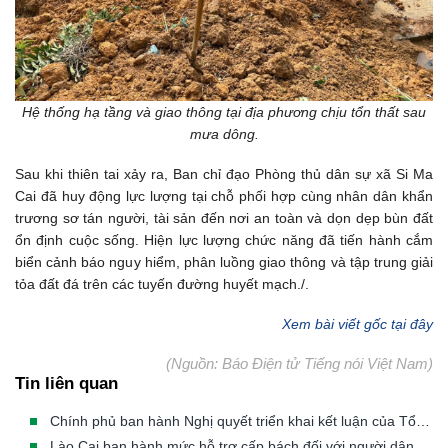
Hệ thống hạ tầng và giao thông tại địa phương chịu tổn thất sau
mưa dông.
Sau khi thiên tai xảy ra, Ban chỉ đạo Phòng thủ dân sự xã Si Ma
Cai đã huy động lực lượng tại chỗ phối hợp cùng nhân dân khẩn
trương sơ tán người, tài sản đến nơi an toàn và dọn dẹp bùn đất
ổn định cuộc sống. Hiện lực lượng chức năng đã tiến hành cắm
biển cảnh báo nguy hiểm, phân luồng giao thông và tập trung giải
tỏa đất đá trên các tuyến đường huyết mạch./.
Xem bài viết gốc tại đây
(Nguồn: Báo Điện tử Tiếng nói Việt Nam)
Tin liên quan
Chính phủ ban hành Nghị quyết triển khai kết luận của Tổng Bí thư, Chủ tịch nước về phòng, chống thiên tai
Lào Cai ban hành mức hỗ trợ cấp bách đối với người dân phải di dời khẩn cấp khỏi vùng thiên tai