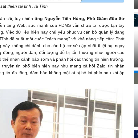
át thiên tai tỉnh Hà Tĩnh
n cãi, tuy nhiên
ông Nguyễn Tiến Hùng, Phó Giám đốc Sở
 nền tảng Web, sức mạnh của PDMS vẫn chưa tới được tận tay
g. Việc dữ liệu hiện nay chủ yếu phục vụ cán bộ quản lý đang
 Tĩnh đề xuất một cuộc “cách mạng” về khả năng tiếp cận: Phát
 này không chỉ dành cho cán bộ cơ sở cập nhật thiệt hại ngay
ng đồng, người dân, đối tượng dễ bị tổn thương như người cao
 có thể nhận cảnh báo sớm và phản hồi các thông tin hiện trường.
truyền tin phổ biến hiện nay như mạng xã hội Zalo, tin nhắn
g tin đa tầng, đảm bảo không một ai bị bỏ lại phía sau khi ập