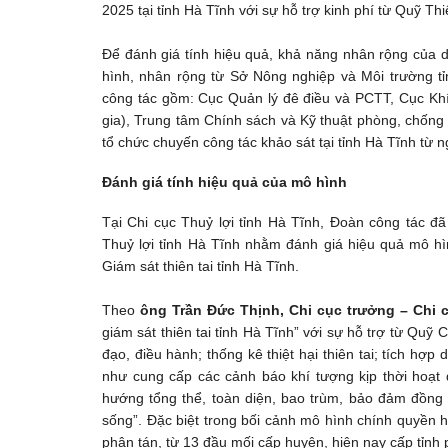
2025 tại tỉnh Hà Tĩnh với sự hỗ trợ kinh phí từ Quỹ 
Để đánh giá tính hiệu quả, khả năng nhân rộng của 
hình, nhân rộng từ Sở Nông nghiệp và Môi trường t
công tác gồm: Cục Quản lý đê điều và PCTT, Cục Kh
gia), Trung tâm Chính sách và Kỹ thuật phòng, chống
tổ chức chuyến công tác khảo sát tại tỉnh Hà Tĩnh từ 
Đánh giá tính hiệu quả của mô hình
Tại Chi cục Thuỷ lợi tỉnh Hà Tĩnh, Đoàn công tác đ
Thuỷ lợi tỉnh Hà Tĩnh nhằm đánh giá hiệu quả mô hì
Giám sát thiên tai tỉnh Hà Tĩnh.
Theo
ông Trần Đức Thịnh, Chi cục trưởng – Chi 
giám sát thiên tai tỉnh Hà Tĩnh” với sự hỗ trợ từ Quỹ 
đạo, điều hành; thống kê thiệt hại thiên tai; tích hợp
như cung cấp các cảnh báo khí tượng kịp thời hoạt đ
hướng tổng thể, toàn diện, bao trùm, bảo đảm đồng b
sống”. Đặc biệt trong bối cảnh mô hình chính quyền h
phân tán, từ 13 đầu mối cấp huyện, hiện nay cấp tỉnh 