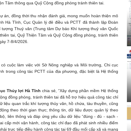
Thiện Tâm thông qua Quỹ Cộng đồng phòng tránh thiên tai.
dự án, đồng thời thu nhận đánh giá, mong muốn hoàn thiện mô
ỉnh Hà Tĩnh, Cục Quản lý đê điều và PCTT đã thành lập Đoàn
í tượng Thuỷ văn (Trung tâm Dự báo Khí tượng thuỷ văn Quốc
 thiên tai, Quỹ Thiện Tâm và Quỹ Cộng đồng phòng, tránh thiên
ngày 7-8/4/2026.
ã có cuộc làm việc với Sở Nông nghiệp và Môi trường, Chi cục
nh trong công tác PCTT của địa phương, đặc biệt là Hệ thống
cục Thủy lợi Hà Tĩnh
chia sẻ, “Xây dựng phần mềm Hệ thống
Cộng đồng phòng, tránh thiên tai đã hỗ trợ hiệu quả công tác chỉ
 dữ liệu quan trắc khí tượng thủy văn, hồ chứa, tàu thuyền, cũng
ộng theo thời gian thực; thông tin, dữ liệu được quản lý theo
ộ, liên thông và đáp ứng yêu cầu dữ liệu “đúng - đủ - sạch -
ai cấp mới vận hành, công tác chỉ đạo đã phát sinh nhiều điểm
phải trực tiếp điều hành công tác tại 69 đầu mối cấp xã và mạng