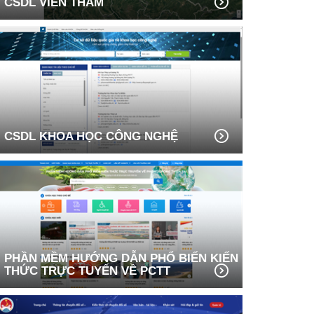
CSDL VIỄN THÁM
CSDL KHOA HỌC CÔNG NGHỆ
PHẦN MỀM HƯỚNG DẪN PHỔ BIẾN KIẾN
THỨC TRỰC TUYẾN VỀ PCTT