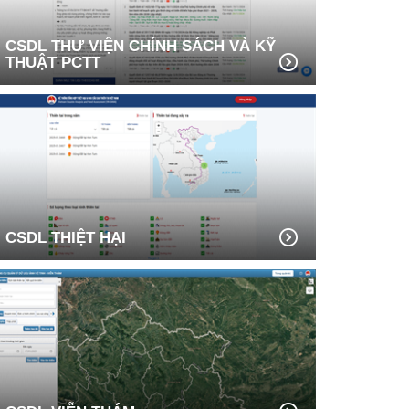
CSDL THƯ VIỆN CHÍNH SÁCH VÀ KỸ
THUẬT PCTT
CSDL THIỆT HẠI