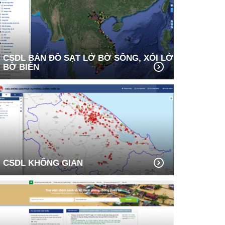
CSDL BẢN ĐỒ SẠT LỞ BỜ SÔNG, XÓI LỞ
BỜ BIỂN
CSDL KHÔNG GIAN